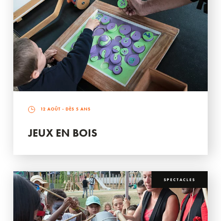
12 AOÛT
- DÈS 5 ANS
JEUX EN BOIS
SPECTACLES