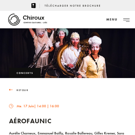
TÉLÉCHARGER NOTRE BROCHURE
MENU
CENTRE CULTUREL - LIÈGE
CONCERTS
RETOUR
Me. 17 Juin
| 14:00 | 16:00
AÉROFAUNIC
Aurélie Charneux, Emmanuel Bailly, Rosalie Ballereau, Gilles Kremer, Sara