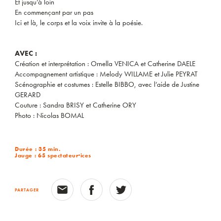
Et jusqu’à loin
En commençant par un pas
Ici et là, le corps et la voix invite à la poésie.
AVEC :
Création et interprétation : Ornella VENICA et Catherine DAELE
Accompagnement artistique : Melody WILLAME et Julie PEYRAT
Scénographie et costumes : Estelle BIBBO, avec l’aide de Justine
GERARD
Couture : Sandra BRISY et Catherine ORY
Photo : Nicolas BOMAL
Durée : 35 min.
Jauge : 65 spectateur·ices
PARTAGER