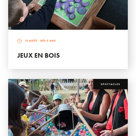
12 AOÛT
- DÈS 5 ANS
JEUX EN BOIS
SPECTACLES