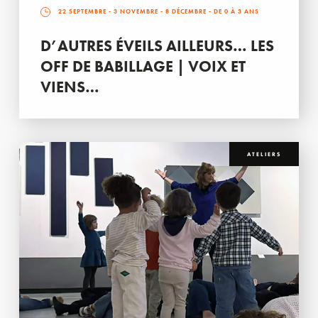
22 SEPTEMBRE
-
3 NOVEMBRE
-
8 DÉCEMBRE
- DE 0 À 3 ANS
D’AUTRES ÉVEILS AILLEURS… LES
OFF DE BABILLAGE | VOIX ET
VIENS…
ATELIERS