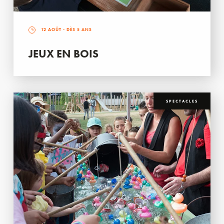
12 AOÛT
- DÈS 5 ANS
JEUX EN BOIS
SPECTACLES