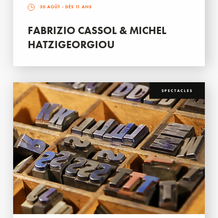
30 AOÛT
- DÈS 11 ANS
FABRIZIO CASSOL & MICHEL
HATZIGEORGIOU
SPECTACLES