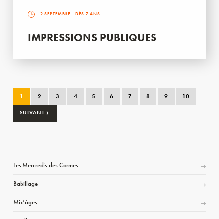
2 SEPTEMBRE
- DÈS 7 ANS
IMPRESSIONS PUBLIQUES
1
2
3
4
5
6
7
8
9
10
›
SUIVANT
Les Mercredis des Carmes
Babillage
Mix’âges