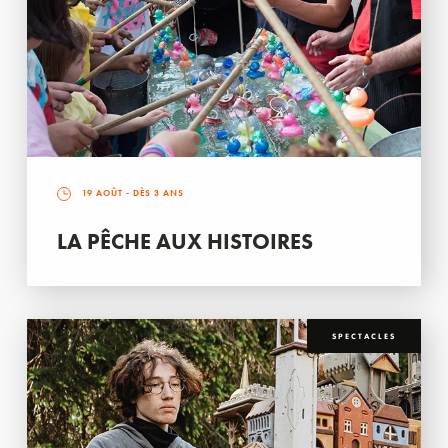
19 AOÛT
- DÈS 3 ANS
LA PÊCHE AUX HISTOIRES
SPECTACLES