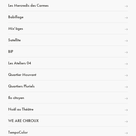
Les Mercredis des Carmes
Babillage
Mix’âges
Satellite
BIP
Les Ateliers 04
Quartier Mouvant
Quartiers Pluriels
Ilo citoyen
Noël au Théâtre
WE ARE CHIROUX
TempoColor