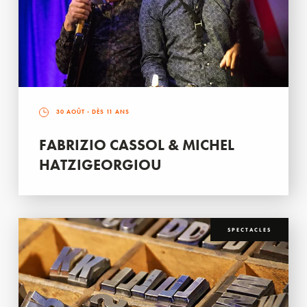
30 AOÛT
- DÈS 11 ANS
FABRIZIO CASSOL & MICHEL
HATZIGEORGIOU
SPECTACLES