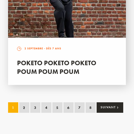
2 SEPTEMBRE
- DÈS 7 ANS
POKETO POKETO POKETO
POUM POUM POUM
›
1
2
3
4
5
6
7
8
SUIVANT