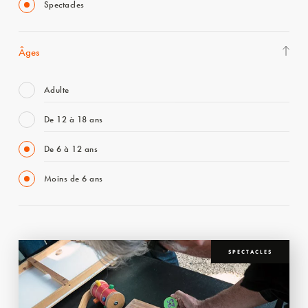
Spectacles
Âges
Adulte
De 12 à 18 ans
De 6 à 12 ans
Moins de 6 ans
SPECTACLES