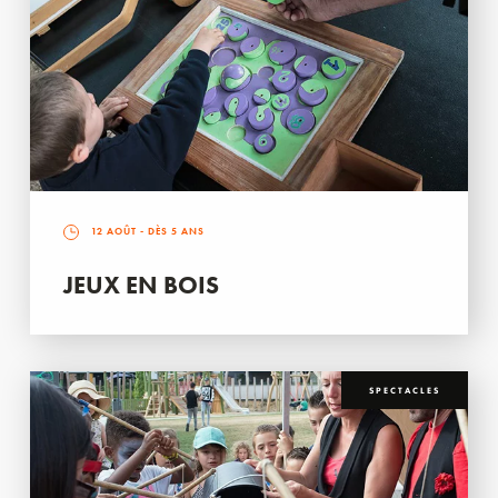
12 AOÛT
- DÈS 5 ANS
JEUX EN BOIS
SPECTACLES