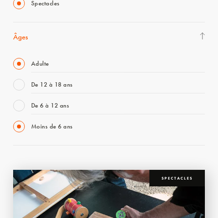
Spectacles
Âges
Adulte
De 12 à 18 ans
De 6 à 12 ans
Moins de 6 ans
SPECTACLES