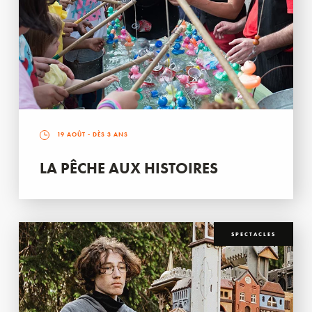
19 AOÛT
- DÈS 3 ANS
LA PÊCHE AUX HISTOIRES
SPECTACLES