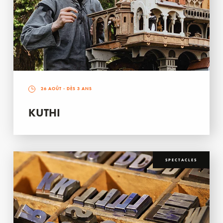
26 AOÛT
- DÈS 3 ANS
KUTHI
SPECTACLES