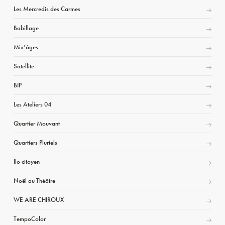
Les Mercredis des Carmes
Babillage
Mix’âges
Satellite
BIP
Les Ateliers 04
Quartier Mouvant
Quartiers Pluriels
Ilo citoyen
Noël au Théâtre
WE ARE CHIROUX
TempoColor