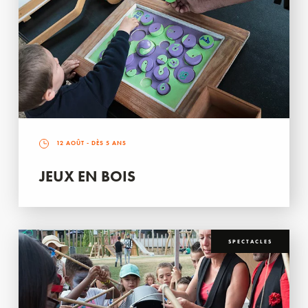
12 AOÛT
- DÈS 5 ANS
JEUX EN BOIS
SPECTACLES