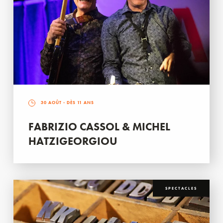
30 AOÛT
- DÈS 11 ANS
FABRIZIO CASSOL & MICHEL
HATZIGEORGIOU
SPECTACLES