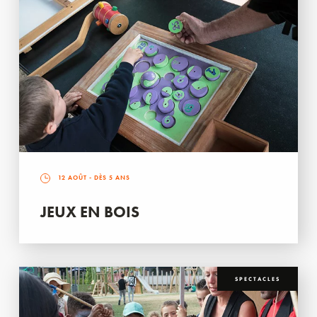
12 AOÛT
- DÈS 5 ANS
JEUX EN BOIS
SPECTACLES