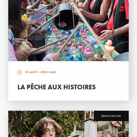
19 AOÛT
- DÈS 3 ANS
LA PÊCHE AUX HISTOIRES
SPECTACLES