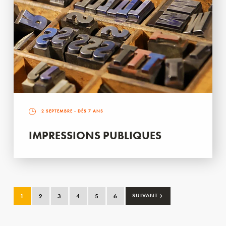
2 SEPTEMBRE
- DÈS 7 ANS
IMPRESSIONS PUBLIQUES
›
1
2
3
4
5
6
SUIVANT