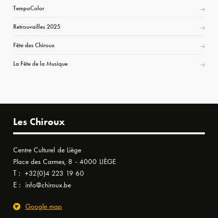
TempoColor
Retrouvailles 2025
Fête des Chiroux
La Fête de la Musique
Les Chiroux
Centre Culturel de Liège
Place des Carmes, 8 - 4000 LIÈGE
T :
+32(0)4 223 19 60
E :
info@chiroux.be
Google map