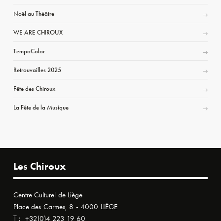
Noël au Théâtre
WE ARE CHIROUX
TempoColor
Retrouvailles 2025
Fête des Chiroux
La Fête de la Musique
Les Chiroux
Centre Culturel de Liège
Place des Carmes, 8 - 4000 LIÈGE
T :
+32(0)4 223 19 60