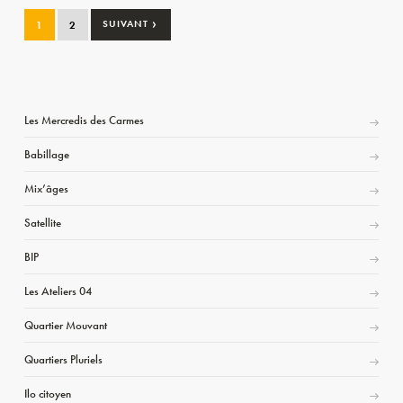
›
1
2
SUIVANT
Les Mercredis des Carmes
Babillage
Mix’âges
Satellite
BIP
Les Ateliers 04
Quartier Mouvant
Quartiers Pluriels
Ilo citoyen