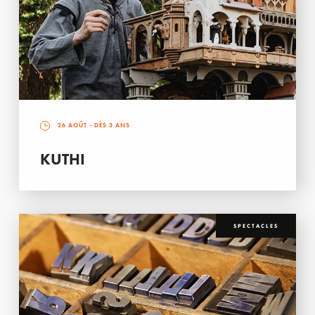
26 AOÛT
- DÈS 3 ANS
KUTHI
SPECTACLES