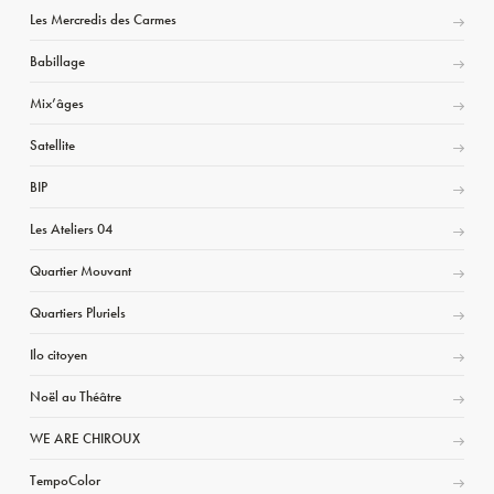
Les Mercredis des Carmes
Babillage
Mix’âges
Satellite
BIP
Les Ateliers 04
Quartier Mouvant
Quartiers Pluriels
Ilo citoyen
Noël au Théâtre
WE ARE CHIROUX
TempoColor