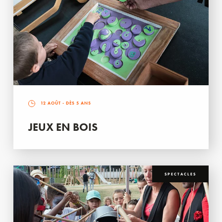
12 AOÛT
- DÈS 5 ANS
JEUX EN BOIS
SPECTACLES