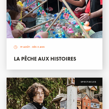
19 AOÛT
- DÈS 3 ANS
LA PÊCHE AUX HISTOIRES
SPECTACLES