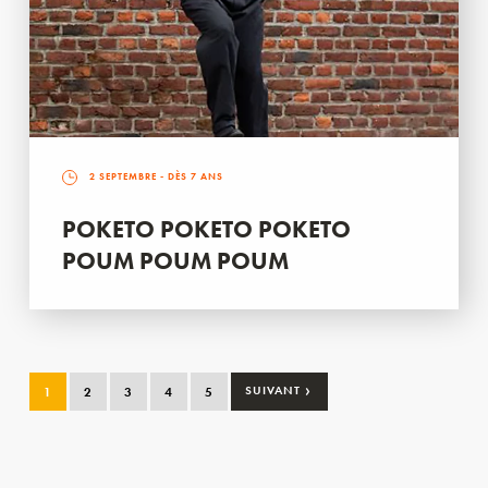
2 SEPTEMBRE
- DÈS 7 ANS
POKETO POKETO POKETO
POUM POUM POUM
›
1
2
3
4
5
SUIVANT