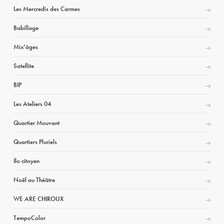
Les Mercredis des Carmes
Babillage
Mix’âges
Satellite
BIP
Les Ateliers 04
Quartier Mouvant
Quartiers Pluriels
Ilo citoyen
Noël au Théâtre
WE ARE CHIROUX
TempoColor