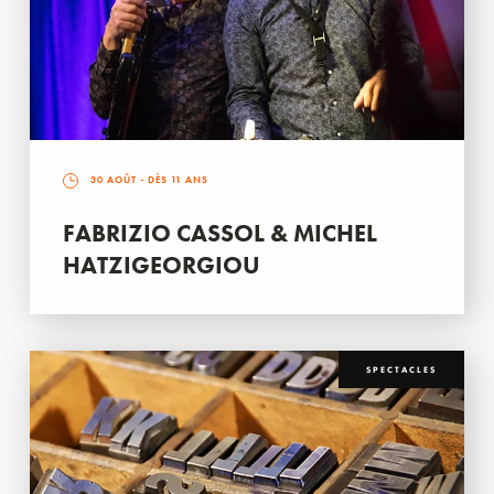
30 AOÛT
- DÈS 11 ANS
FABRIZIO CASSOL & MICHEL
HATZIGEORGIOU
SPECTACLES