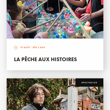
19 AOÛT
- DÈS 3 ANS
LA PÊCHE AUX HISTOIRES
SPECTACLES