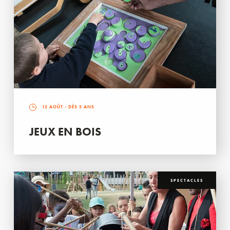
12 AOÛT
- DÈS 5 ANS
JEUX EN BOIS
SPECTACLES