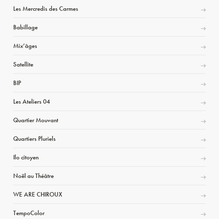
Les Mercredis des Carmes
Babillage
Mix’âges
Satellite
BIP
Les Ateliers 04
Quartier Mouvant
Quartiers Pluriels
Ilo citoyen
Noël au Théâtre
WE ARE CHIROUX
TempoColor