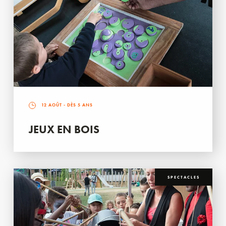
12 AOÛT
- DÈS 5 ANS
JEUX EN BOIS
SPECTACLES