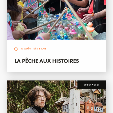
19 AOÛT
- DÈS 3 ANS
LA PÊCHE AUX HISTOIRES
SPECTACLES