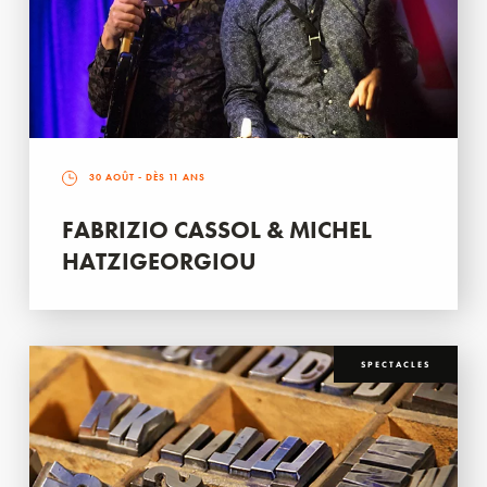
30 AOÛT
- DÈS 11 ANS
FABRIZIO CASSOL & MICHEL
HATZIGEORGIOU
SPECTACLES