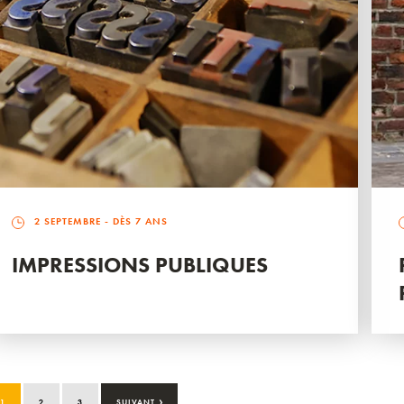
2 SEPTEMBRE
- DÈS 7 ANS
IMPRESSIONS PUBLIQUES
›
1
2
3
SUIVANT