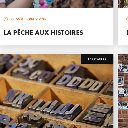
19 AOÛT
- DÈS 3 ANS
LA PÊCHE AUX HISTOIRES
SPECTACLES