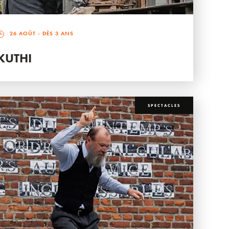
26 AOÛT
- DÈS 3 ANS
KUTHI
SPECTACLES