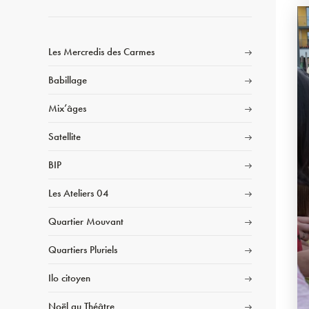
Les Mercredis des Carmes
Babillage
Mix’âges
Satellite
BIP
Les Ateliers 04
Quartier Mouvant
Quartiers Pluriels
Ilo citoyen
Noël au Théâtre