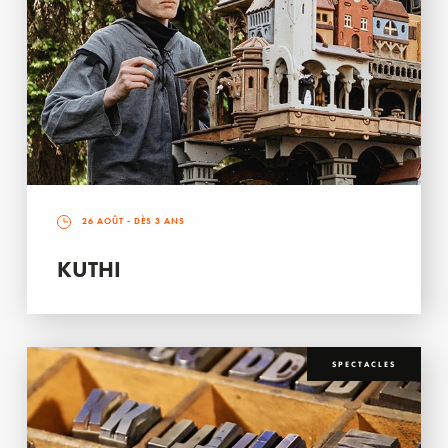
26 AOÛT
- DÈS 3 ANS
KUTHI
SPECTACLES