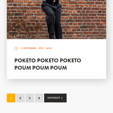
2 SEPTEMBRE
- DÈS 7 ANS
POKETO POKETO POKETO
POUM POUM POUM
›
1
2
3
4
SUIVANT