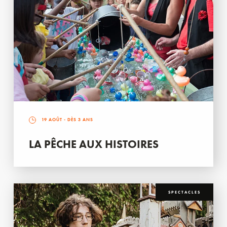
19 AOÛT
- DÈS 3 ANS
LA PÊCHE AUX HISTOIRES
SPECTACLES