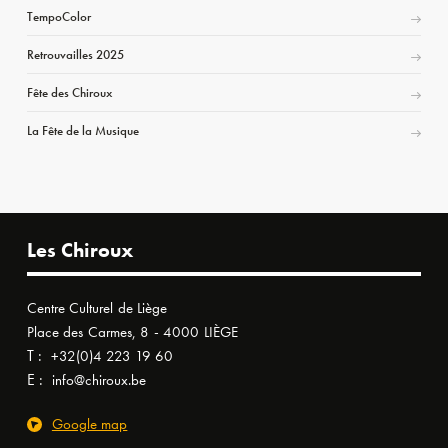
TempoColor
Retrouvailles 2025
Fête des Chiroux
La Fête de la Musique
Les Chiroux
Centre Culturel de Liège
Place des Carmes, 8 - 4000 LIÈGE
T :
+32(0)4 223 19 60
E :
info@chiroux.be
Google map