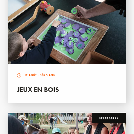
12 AOÛT
- DÈS 5 ANS
JEUX EN BOIS
SPECTACLES