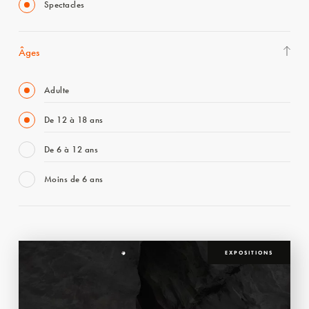
Spectacles
Âges
Adulte
De 12 à 18 ans
De 6 à 12 ans
Moins de 6 ans
EXPOSITIONS