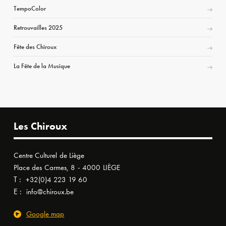
TempoColor
Retrouvailles 2025
Fête des Chiroux
La Fête de la Musique
Les Chiroux
Centre Culturel de Liège
Place des Carmes, 8 - 4000 LIÈGE
T :
+32(0)4 223 19 60
E :
info@chiroux.be
Google map