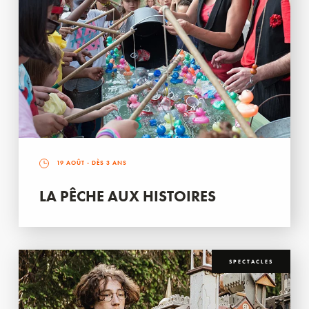
19 AOÛT
- DÈS 3 ANS
LA PÊCHE AUX HISTOIRES
SPECTACLES