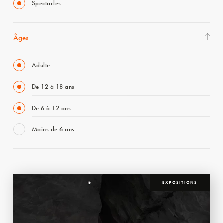
Spectacles
Âges
Adulte
De 12 à 18 ans
De 6 à 12 ans
Moins de 6 ans
EXPOSITIONS