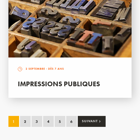
2 SEPTEMBRE
- DÈS 7 ANS
IMPRESSIONS PUBLIQUES
›
1
2
3
4
5
6
SUIVANT