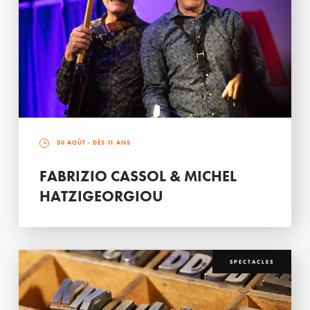
30 AOÛT
- DÈS 11 ANS
FABRIZIO CASSOL & MICHEL
HATZIGEORGIOU
SPECTACLES