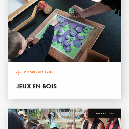
12 AOÛT
- DÈS 5 ANS
JEUX EN BOIS
SPECTACLES