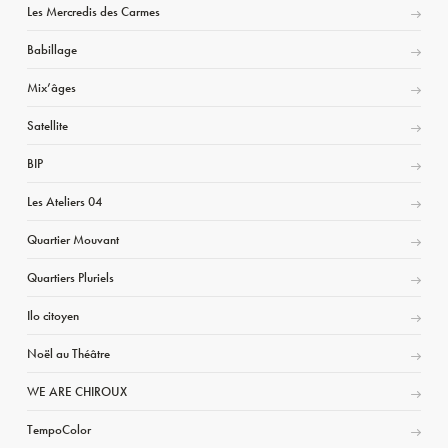
Les Mercredis des Carmes
Babillage
Mix’âges
Satellite
BIP
Les Ateliers 04
Quartier Mouvant
Quartiers Pluriels
Ilo citoyen
Noël au Théâtre
WE ARE CHIROUX
TempoColor