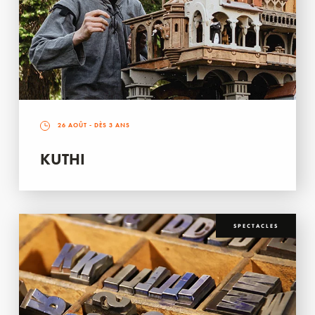
26 AOÛT
- DÈS 3 ANS
KUTHI
SPECTACLES