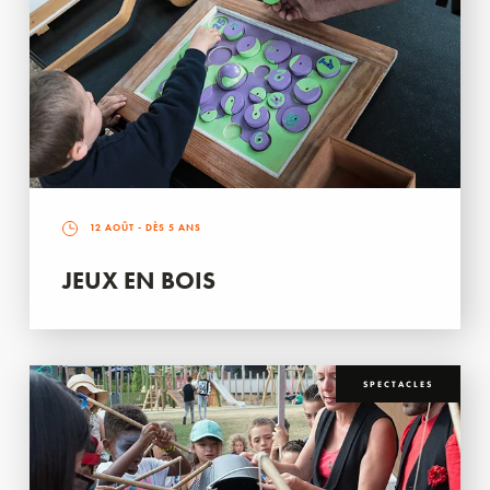
12 AOÛT
- DÈS 5 ANS
JEUX EN BOIS
SPECTACLES