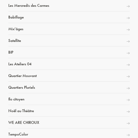
Les Mercredis des Carmes
Babillage
Mix’âges
Satellite
BIP
Les Ateliers 04
Quartier Mouvant
Quartiers Pluriels
Ilo citoyen
Noël au Théâtre
WE ARE CHIROUX
TempoColor