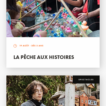
19 AOÛT
- DÈS 3 ANS
LA PÊCHE AUX HISTOIRES
SPECTACLES