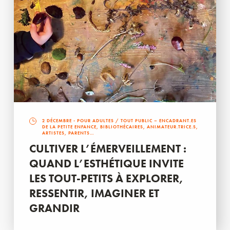
2 DÉCEMBRE
- POUR ADULTES / TOUT PUBLIC – ENCADRANT.ES
DE LA PETITE ENFANCE, BIBLIOTHÉCAIRES, ANIMATEUR.TRICE.S,
ARTISTES, PARENTS…
CULTIVER L’ÉMERVEILLEMENT :
QUAND L’ESTHÉTIQUE INVITE
LES TOUT-PETITS À EXPLORER,
RESSENTIR, IMAGINER ET
GRANDIR