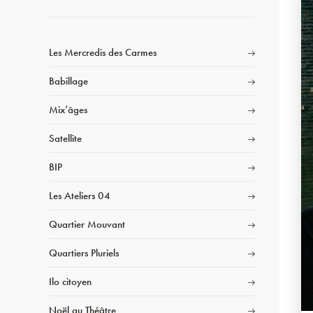
Les Mercredis des Carmes
Babillage
Mix’âges
Satellite
BIP
Les Ateliers 04
Quartier Mouvant
Quartiers Pluriels
Ilo citoyen
Noël au Théâtre