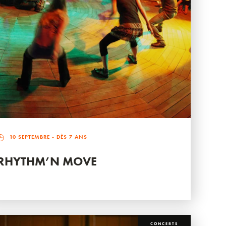
10 SEPTEMBRE
- DÈS 7 ANS
RHYTHM’N MOVE
CONCERTS