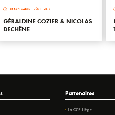
18 SEPTEMBRE
- DÈS 11 ANS
GÉRALDINE COZIER & NICOLAS
DECHÊNE
s
Partenaires
La CCR Liège