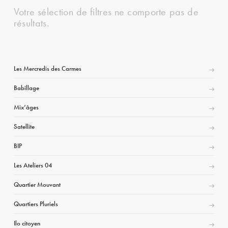
Votre sélection de filtres ne comporte pas de
résultats.
Les Mercredis des Carmes
Babillage
Mix’âges
Satellite
BIP
Les Ateliers 04
Quartier Mouvant
Quartiers Pluriels
Ilo citoyen