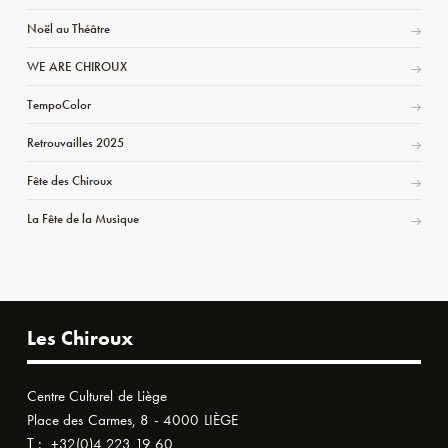
Noël au Théâtre
WE ARE CHIROUX
TempoColor
Retrouvailles 2025
Fête des Chiroux
La Fête de la Musique
Les Chiroux
Centre Culturel de Liège
Place des Carmes, 8 - 4000 LIÈGE
T :
+32(0)4 223 19 60