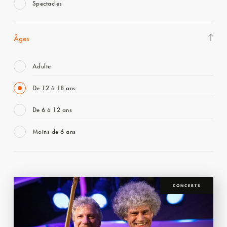
Spectacles
Âges
Adulte
De 12 à 18 ans
De 6 à 12 ans
Moins de 6 ans
CONCERTS