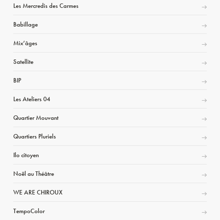
Les Mercredis des Carmes
Babillage
Mix’âges
Satellite
BIP
Les Ateliers 04
Quartier Mouvant
Quartiers Pluriels
Ilo citoyen
Noël au Théâtre
WE ARE CHIROUX
TempoColor