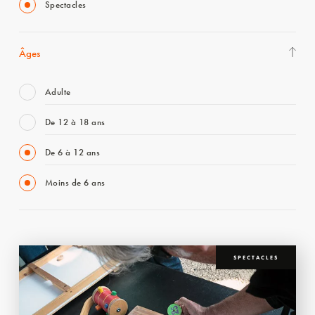
Spectacles
Âges
Adulte
De 12 à 18 ans
De 6 à 12 ans
Moins de 6 ans
SPECTACLES