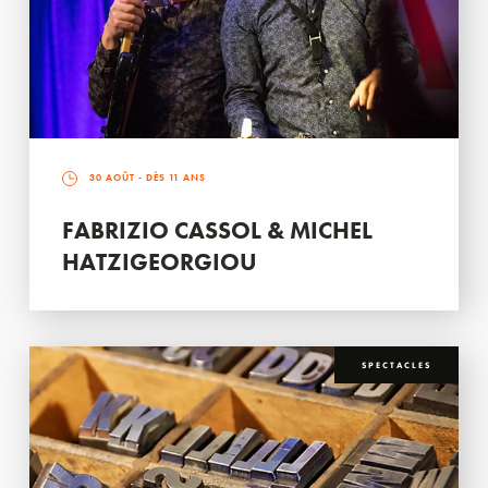
30 AOÛT
- DÈS 11 ANS
FABRIZIO CASSOL & MICHEL
HATZIGEORGIOU
SPECTACLES