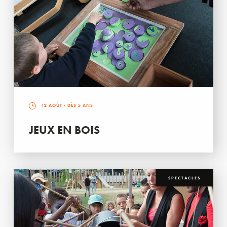
12 AOÛT
- DÈS 5 ANS
JEUX EN BOIS
SPECTACLES