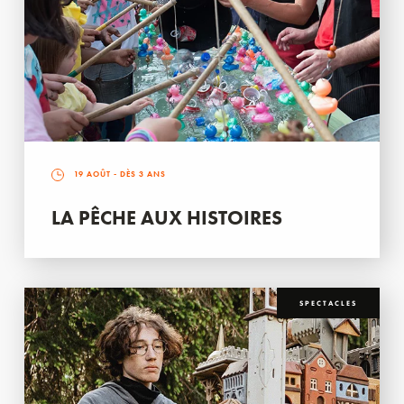
19 AOÛT
- DÈS 3 ANS
LA PÊCHE AUX HISTOIRES
SPECTACLES