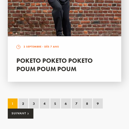
2 SEPTEMBRE
- DÈS 7 ANS
POKETO POKETO POKETO
POUM POUM POUM
1
2
3
4
5
6
7
8
9
›
SUIVANT