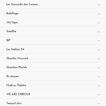
Les Mercredis des Carmes
Babillage
Mix’âges
Satellite
BIP
Les Ateliers 04
Quartier Mouvant
Quartiers Pluriels
Ilo citoyen
Noël au Théâtre
WE ARE CHIROUX
TempoColor