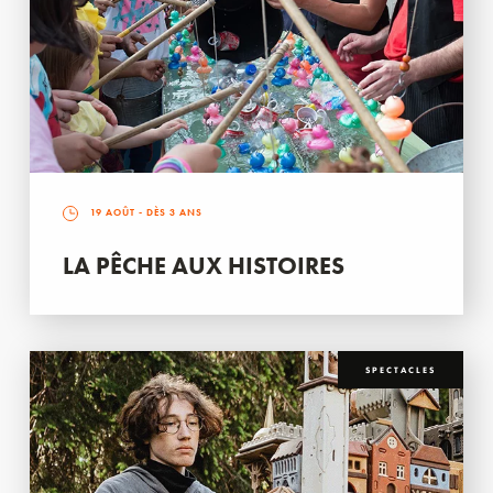
19 AOÛT
- DÈS 3 ANS
LA PÊCHE AUX HISTOIRES
SPECTACLES