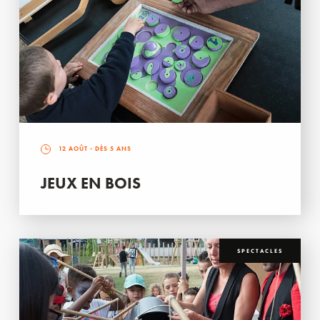
12 AOÛT
- DÈS 5 ANS
JEUX EN BOIS
SPECTACLES