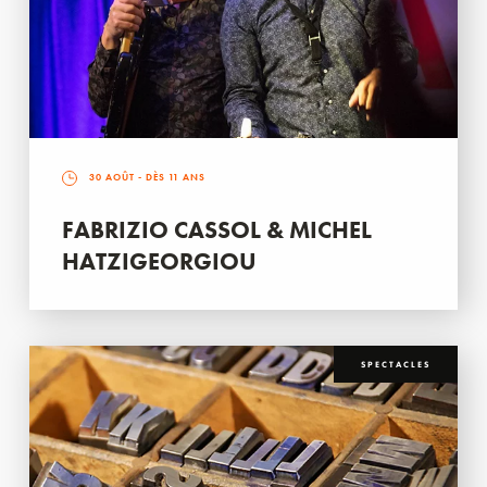
30 AOÛT
- DÈS 11 ANS
FABRIZIO CASSOL & MICHEL
HATZIGEORGIOU
SPECTACLES