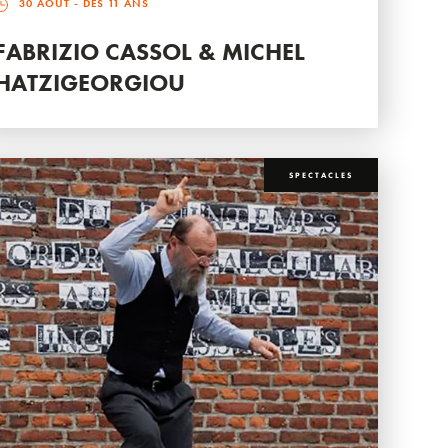
30 AOÛT
- DÈS 11 ANS
FABRIZIO CASSOL & MICHEL
HATZIGEORGIOU
SPECTACLES