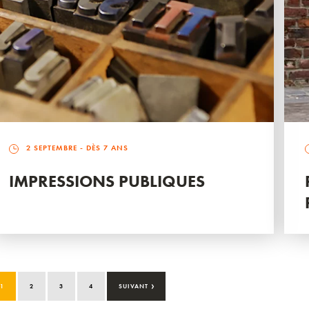
2 SEPTEMBRE
- DÈS 7 ANS
IMPRESSIONS PUBLIQUES
›
1
2
3
4
SUIVANT