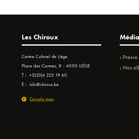
Les Chiroux
Média
Centre Culturel de Liège
Presse
Place des Carmes, 8 - 4000 LIÈGE
Nos al
T :
+32(0)4 223 19 60
E :
info@chiroux.be
Google map