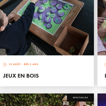
12 AOÛT
- DÈS 5 ANS
JEUX EN BOIS
SPECTACLES