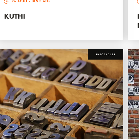
26 AOÛT
- DÈS 3 ANS
KUTHI
SPECTACLES