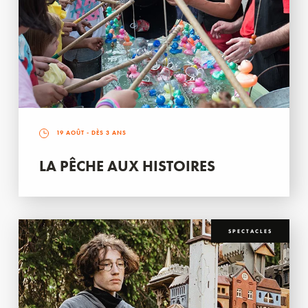
19 AOÛT
- DÈS 3 ANS
LA PÊCHE AUX HISTOIRES
SPECTACLES