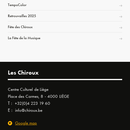
TempoColor
Retrouvailles 2025
Fête des Chiroux
La Fête de la Musique
Les Chiroux
Centre Culturel de Liège
Place des Carmes, 8 - 4000 LIÈGE
T :
+32(0)4 223 19 60
E :
info@chiroux.be
Google map