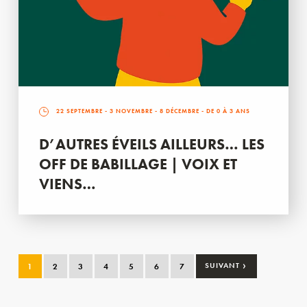
22 SEPTEMBRE
-
3 NOVEMBRE
-
8 DÉCEMBRE
- DE 0 À 3 ANS
D’AUTRES ÉVEILS AILLEURS… LES
OFF DE BABILLAGE | VOIX ET
VIENS…
›
1
2
3
4
5
6
7
SUIVANT