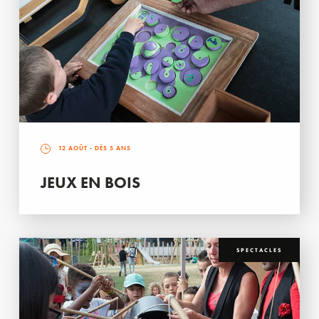
12 AOÛT
- DÈS 5 ANS
JEUX EN BOIS
SPECTACLES