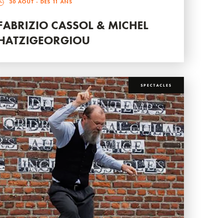
30 AOÛT
- DÈS 11 ANS
FABRIZIO CASSOL & MICHEL
HATZIGEORGIOU
SPECTACLES