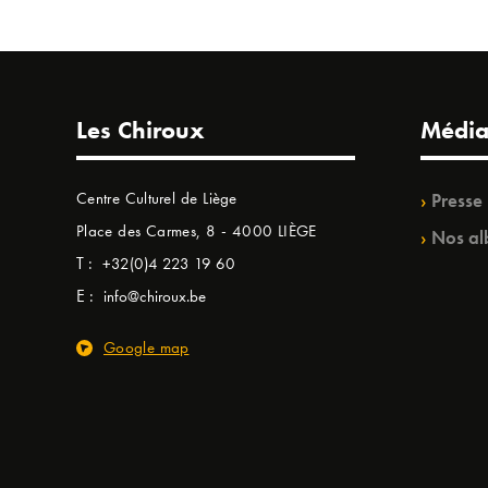
Les Chiroux
Média
Centre Culturel de Liège
Presse
Place des Carmes, 8 - 4000 LIÈGE
Nos al
T :
+32(0)4 223 19 60
E :
info@chiroux.be
Google map