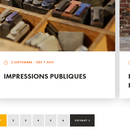
2 SEPTEMBRE
- DÈS 7 ANS
IMPRESSIONS PUBLIQUES
›
1
2
3
4
5
6
SUIVANT