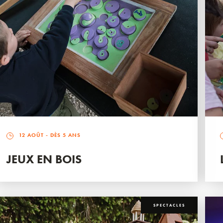
12 AOÛT
- DÈS 5 ANS
JEUX EN BOIS
SPECTACLES