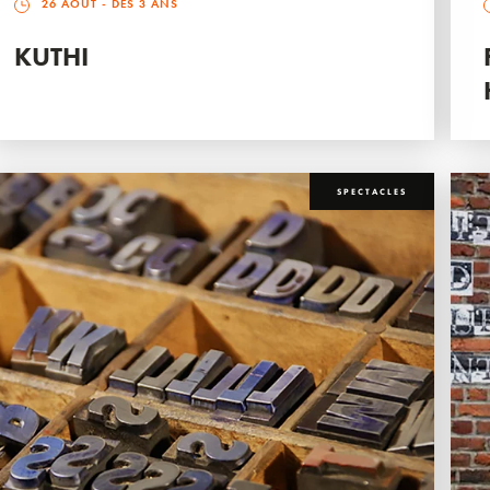
26 AOÛT
- DÈS 3 ANS
KUTHI
SPECTACLES