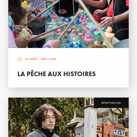
19 AOÛT
- DÈS 3 ANS
LA PÊCHE AUX HISTOIRES
SPECTACLES