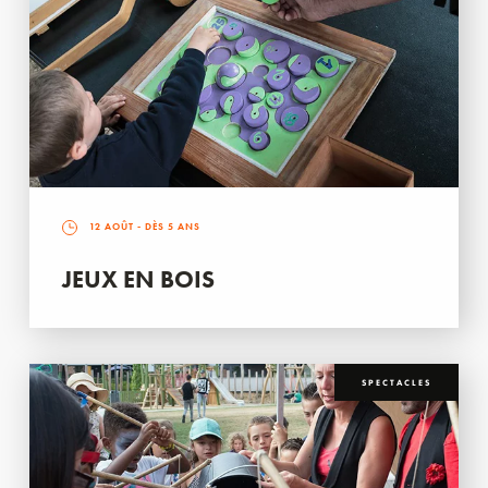
12 AOÛT
- DÈS 5 ANS
JEUX EN BOIS
SPECTACLES