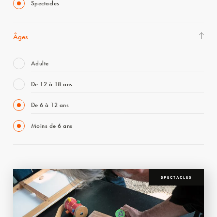
Spectacles
Âges
Adulte
De 12 à 18 ans
De 6 à 12 ans
Moins de 6 ans
SPECTACLES