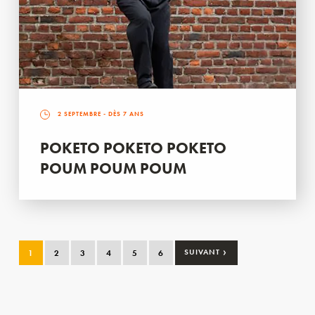
2 SEPTEMBRE
- DÈS 7 ANS
POKETO POKETO POKETO
POUM POUM POUM
›
1
2
3
4
5
6
SUIVANT