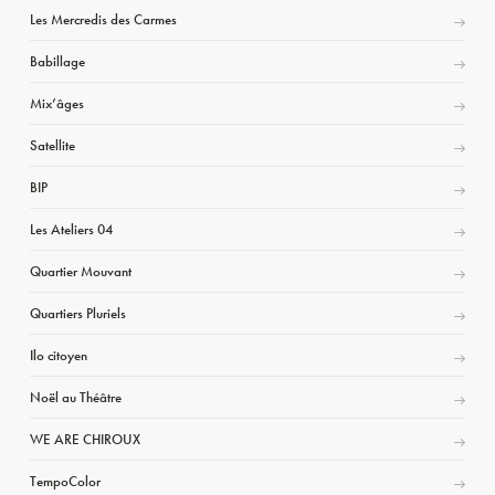
Les Mercredis des Carmes
Babillage
Mix’âges
Satellite
BIP
Les Ateliers 04
Quartier Mouvant
Quartiers Pluriels
Ilo citoyen
Noël au Théâtre
WE ARE CHIROUX
TempoColor