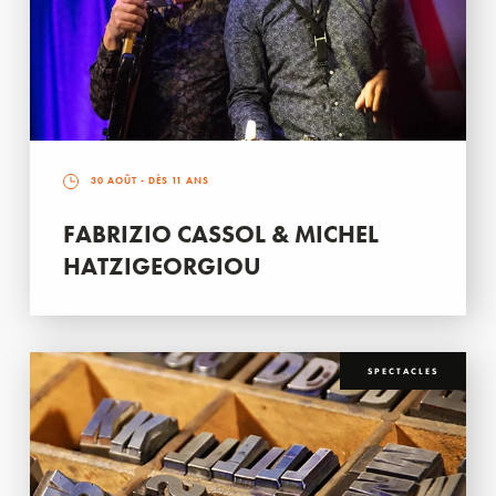
30 AOÛT
- DÈS 11 ANS
FABRIZIO CASSOL & MICHEL
HATZIGEORGIOU
SPECTACLES