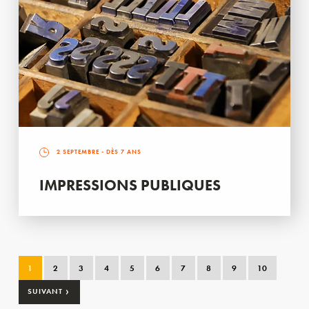
2 SEPTEMBRE
- DÈS 7 ANS
IMPRESSIONS PUBLIQUES
1
2
3
4
5
6
7
8
9
10
›
SUIVANT