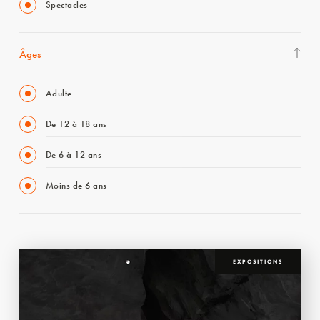
Spectacles
Âges
Adulte
De 12 à 18 ans
De 6 à 12 ans
Moins de 6 ans
EXPOSITIONS