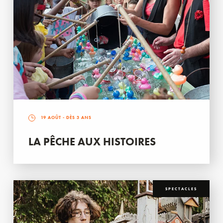
19 AOÛT
- DÈS 3 ANS
LA PÊCHE AUX HISTOIRES
SPECTACLES