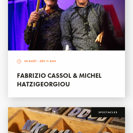
30 AOÛT
- DÈS 11 ANS
FABRIZIO CASSOL & MICHEL
HATZIGEORGIOU
SPECTACLES