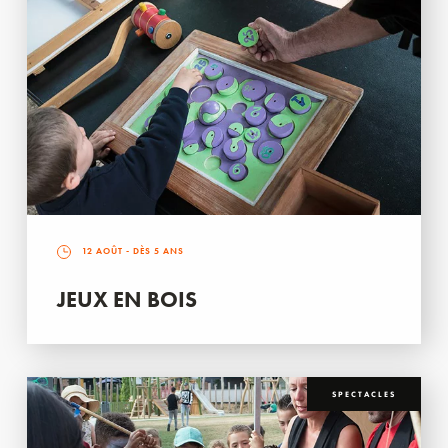
12 AOÛT
- DÈS 5 ANS
JEUX EN BOIS
SPECTACLES