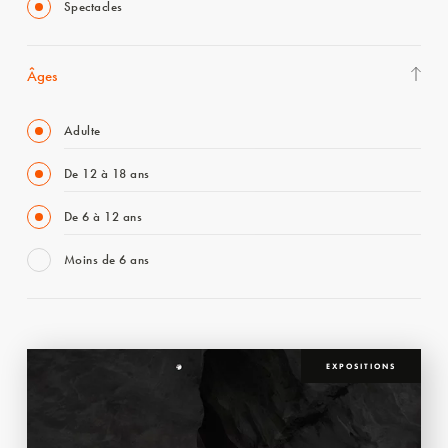
Spectacles
Âges
Adulte
De 12 à 18 ans
De 6 à 12 ans
Moins de 6 ans
EXPOSITIONS