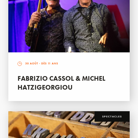
30 AOÛT
- DÈS 11 ANS
FABRIZIO CASSOL & MICHEL
HATZIGEORGIOU
SPECTACLES