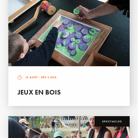
12 AOÛT
- DÈS 5 ANS
JEUX EN BOIS
SPECTACLES