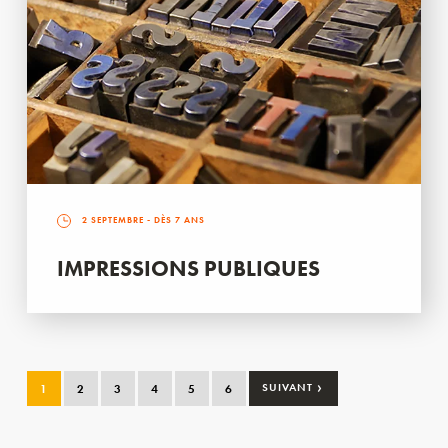
2 SEPTEMBRE
- DÈS 7 ANS
IMPRESSIONS PUBLIQUES
›
1
2
3
4
5
6
SUIVANT