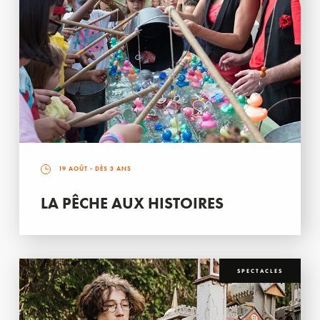
19 AOÛT
- DÈS 3 ANS
LA PÊCHE AUX HISTOIRES
SPECTACLES