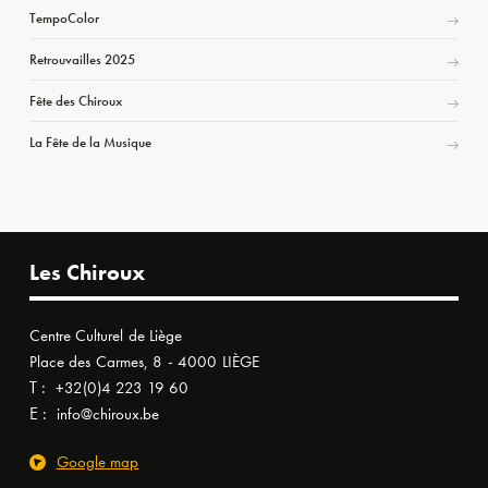
TempoColor
Retrouvailles 2025
Fête des Chiroux
La Fête de la Musique
Les Chiroux
Centre Culturel de Liège
Place des Carmes, 8 - 4000 LIÈGE
T :
+32(0)4 223 19 60
E :
info@chiroux.be
Google map