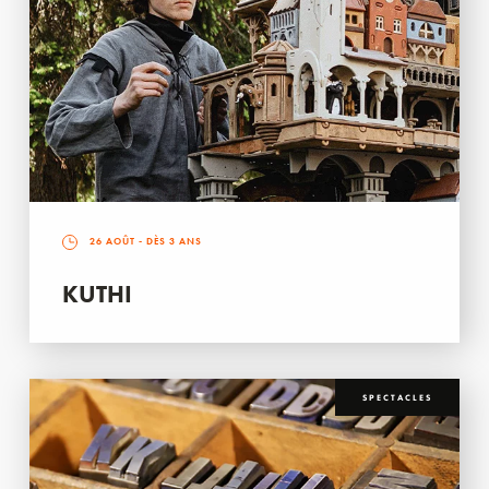
26 AOÛT
- DÈS 3 ANS
KUTHI
SPECTACLES