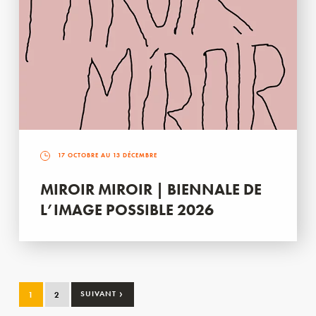
17 OCTOBRE AU 13 DÉCEMBRE
MIROIR MIROIR | BIENNALE DE
L’IMAGE POSSIBLE 2026
›
1
2
SUIVANT