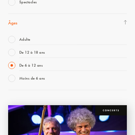
Spectacles
Âges
Adulte
De 12 à 18 ans
De 6 à 12 ans
Moins de 6 ans
CONCERTS