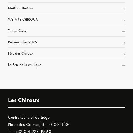
Noël au Théâtre
WE ARE CHIROUX
TempoColor
Retrouvailles 2025
Fête des Chiroux
La Fête de la Musique
Les Chiroux
Centre Culturel de Liège
Place des Carmes, 8 - 4000 LIÈGE
T :
+32(0)4 223 19 60