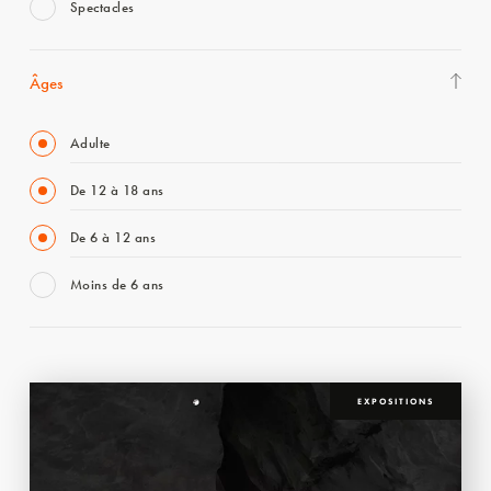
Spectacles
Âges
Adulte
De 12 à 18 ans
De 6 à 12 ans
Moins de 6 ans
EXPOSITIONS