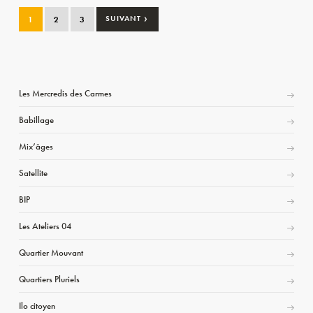
›
1
2
3
SUIVANT
Les Mercredis des Carmes
Babillage
Mix’âges
Satellite
BIP
Les Ateliers 04
Quartier Mouvant
Quartiers Pluriels
Ilo citoyen