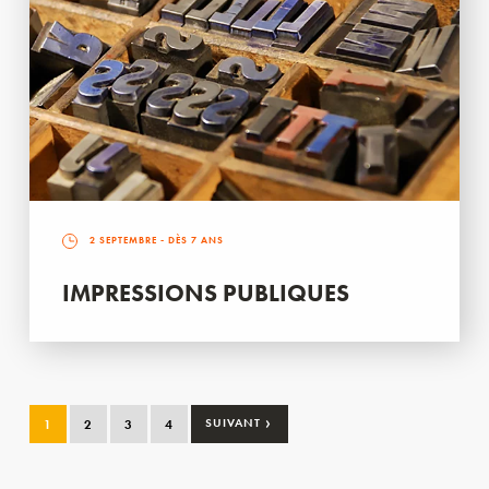
2 SEPTEMBRE
- DÈS 7 ANS
IMPRESSIONS PUBLIQUES
›
1
2
3
4
SUIVANT