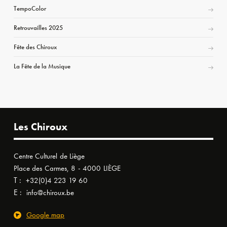
TempoColor
Retrouvailles 2025
Fête des Chiroux
La Fête de la Musique
Les Chiroux
Centre Culturel de Liège
Place des Carmes, 8 - 4000 LIÈGE
T :
+32(0)4 223 19 60
E :
info@chiroux.be
Google map