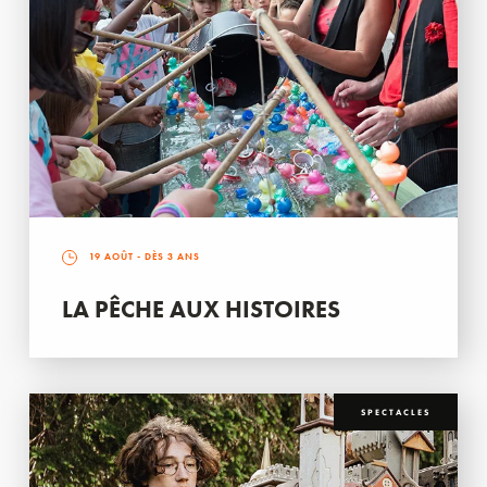
19 AOÛT
- DÈS 3 ANS
LA PÊCHE AUX HISTOIRES
SPECTACLES