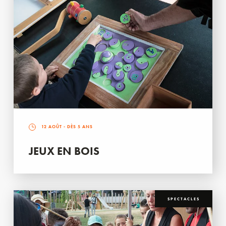
12 AOÛT
- DÈS 5 ANS
JEUX EN BOIS
SPECTACLES