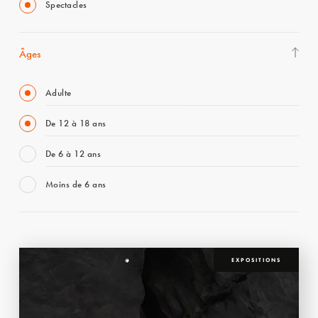
Spectacles
Âges
Adulte
De 12 à 18 ans
De 6 à 12 ans
Moins de 6 ans
EXPOSITIONS