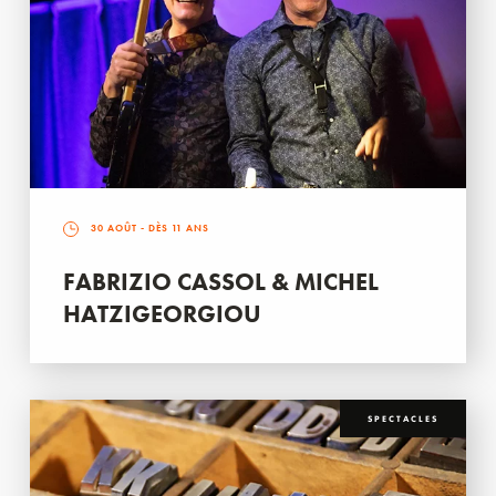
30 AOÛT
- DÈS 11 ANS
FABRIZIO CASSOL & MICHEL
HATZIGEORGIOU
SPECTACLES