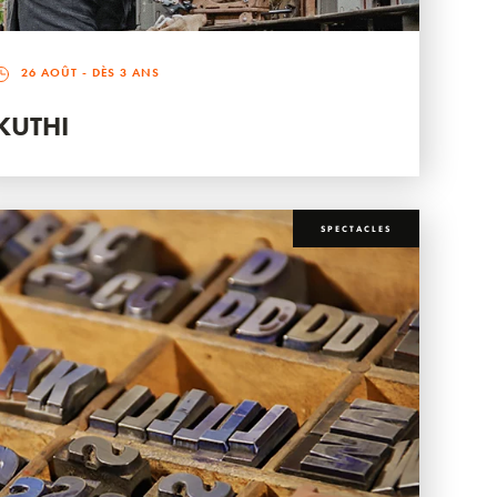
26 AOÛT
- DÈS 3 ANS
KUTHI
SPECTACLES