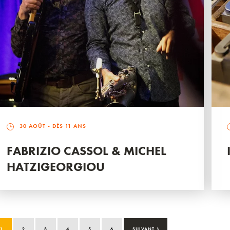
30 AOÛT
- DÈS 11 ANS
FABRIZIO CASSOL & MICHEL
HATZIGEORGIOU
›
1
2
3
4
5
6
SUIVANT