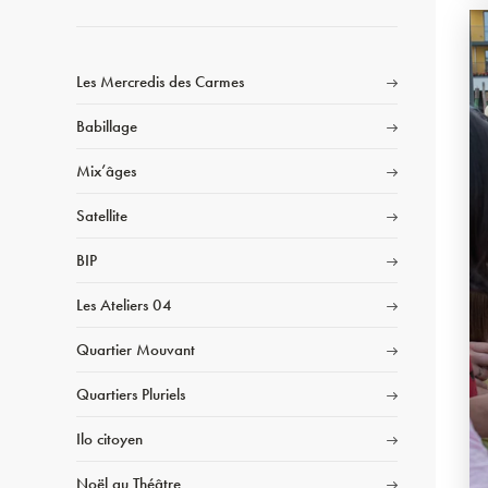
Les Mercredis des Carmes
Babillage
Mix’âges
Satellite
BIP
Les Ateliers 04
Quartier Mouvant
Quartiers Pluriels
Ilo citoyen
Noël au Théâtre