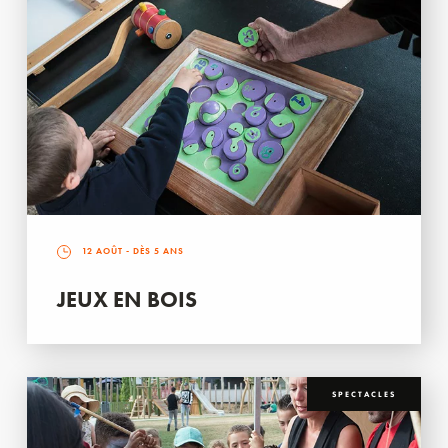
12 AOÛT
- DÈS 5 ANS
JEUX EN BOIS
SPECTACLES