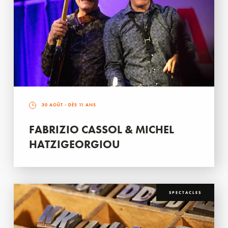
30 AOÛT
- DÈS 11 ANS
FABRIZIO CASSOL & MICHEL
HATZIGEORGIOU
SPECTACLES