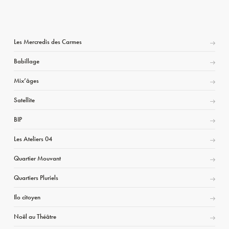
Les Mercredis des Carmes
Babillage
Mix’âges
Satellite
BIP
Les Ateliers 04
Quartier Mouvant
Quartiers Pluriels
Ilo citoyen
Noël au Théâtre