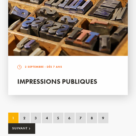
2 SEPTEMBRE
- DÈS 7 ANS
IMPRESSIONS PUBLIQUES
1
2
3
4
5
6
7
8
9
›
SUIVANT