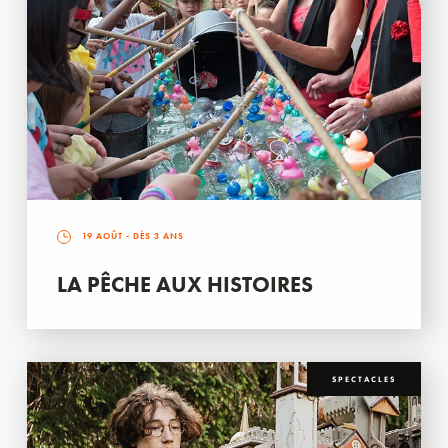
19 AOÛT
- DÈS 3 ANS
LA PÊCHE AUX HISTOIRES
SPECTACLES