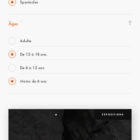
Spectacles
Âges
Adulte
De 12 à 18 ans
De 6 à 12 ans
Moins de 6 ans
EXPOSITIONS