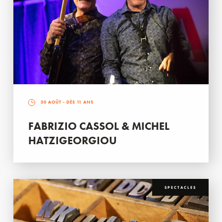
30 AOÛT
- DÈS 11 ANS
FABRIZIO CASSOL & MICHEL
HATZIGEORGIOU
SPECTACLES