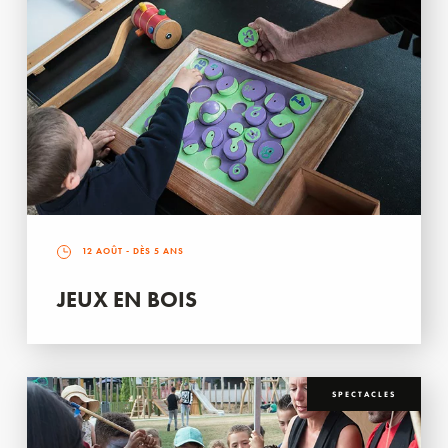
12 AOÛT
- DÈS 5 ANS
JEUX EN BOIS
SPECTACLES