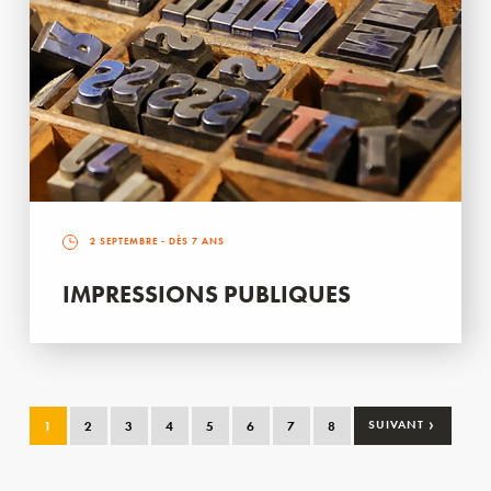
2 SEPTEMBRE
- DÈS 7 ANS
IMPRESSIONS PUBLIQUES
›
1
2
3
4
5
6
7
8
SUIVANT