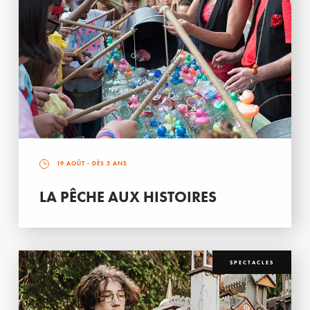
19 AOÛT
- DÈS 3 ANS
LA PÊCHE AUX HISTOIRES
SPECTACLES