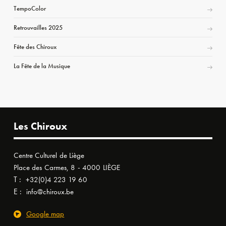
TempoColor
Retrouvailles 2025
Fête des Chiroux
La Fête de la Musique
Les Chiroux
Centre Culturel de Liège
Place des Carmes, 8 - 4000 LIÈGE
T :
+32(0)4 223 19 60
E :
info@chiroux.be
Google map