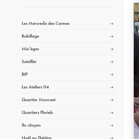
Les Mercredis des Carmes
Babillage
Mix’âges
Satellite
BIP
Les Ateliers 04
Quartier Mouvant
Quartiers Pluriels
Ilo citoyen
Noël au Théâtre