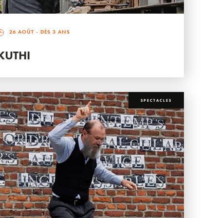
26 AOÛT
- DÈS 3 ANS
KUTHI
SPECTACLES