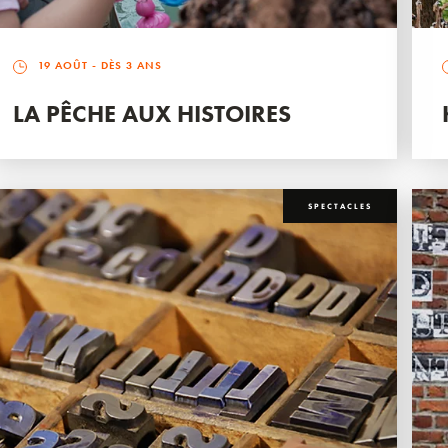
19 AOÛT
- DÈS 3 ANS
LA PÊCHE AUX HISTOIRES
SPECTACLES