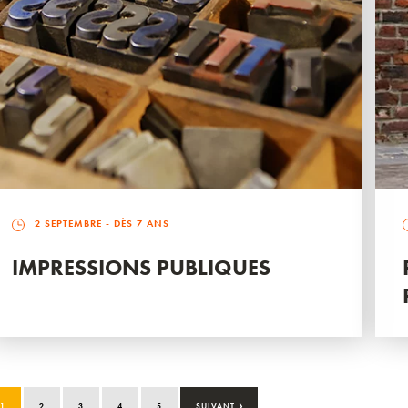
2 SEPTEMBRE
- DÈS 7 ANS
IMPRESSIONS PUBLIQUES
›
1
2
3
4
5
SUIVANT