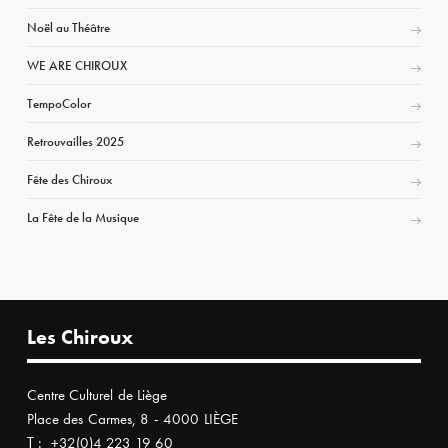
Noël au Théâtre
WE ARE CHIROUX
TempoColor
Retrouvailles 2025
Fête des Chiroux
La Fête de la Musique
Les Chiroux
Centre Culturel de Liège
Place des Carmes, 8 - 4000 LIÈGE
T :
+32(0)4 223 19 60