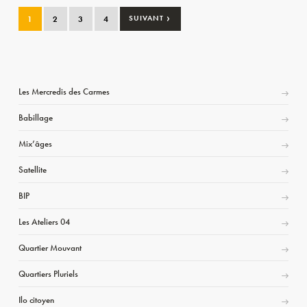
›
1
2
3
4
SUIVANT
Les Mercredis des Carmes
Babillage
Mix’âges
Satellite
BIP
Les Ateliers 04
Quartier Mouvant
Quartiers Pluriels
Ilo citoyen