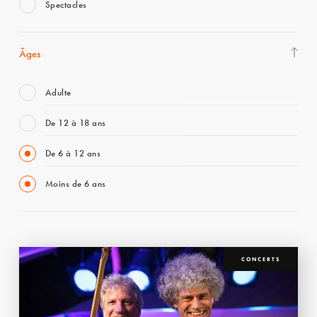
Spectacles
Âges
Adulte
De 12 à 18 ans
De 6 à 12 ans
Moins de 6 ans
CONCERTS