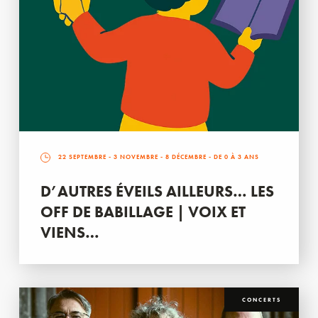
22 SEPTEMBRE
-
3 NOVEMBRE
-
8 DÉCEMBRE
- DE 0 À 3 ANS
D’AUTRES ÉVEILS AILLEURS… LES
OFF DE BABILLAGE | VOIX ET
VIENS…
CONCERTS