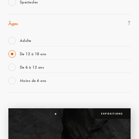
Spectacles
Âges
Adulte
De 12 à 18 ans
De 6 à 12 ans
Moins de 6 ans
EXPOSITIONS