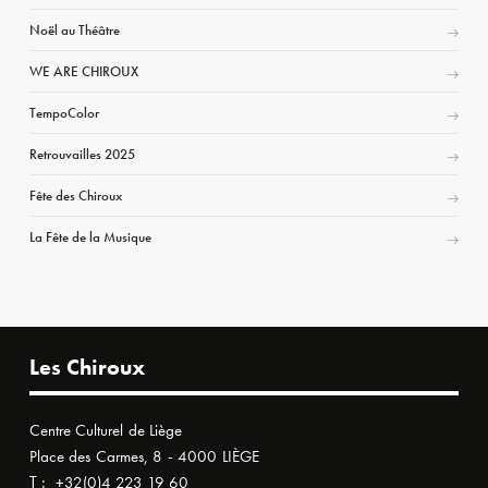
Noël au Théâtre
WE ARE CHIROUX
TempoColor
Retrouvailles 2025
Fête des Chiroux
La Fête de la Musique
Les Chiroux
Centre Culturel de Liège
Place des Carmes, 8 - 4000 LIÈGE
T :
+32(0)4 223 19 60