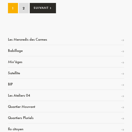
›
1
2
SUIVANT
Les Mercredis des Carmes
Babillage
Mix’âges
Satellite
BIP
Les Ateliers 04
Quartier Mouvant
Quartiers Pluriels
Ilo citoyen