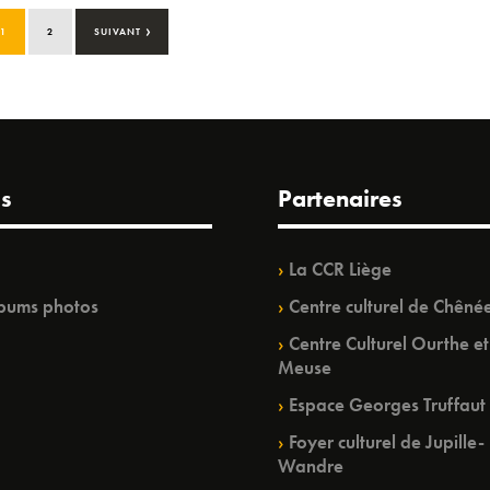
›
1
2
SUIVANT
s
Partenaires
La CCR Liège
bums photos
Centre culturel de Chêné
Centre Culturel Ourthe et
Meuse
Espace Georges Truffaut
Foyer culturel de Jupille-
Wandre