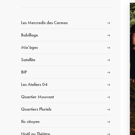
Les Mercredis des Carmes
Babillage
Mix’âges
Satellite
BIP
Les Ateliers 04
Quartier Mouvant
Quartiers Pluriels
Ilo citoyen
Noël au Théâtre