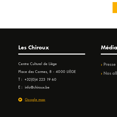
Les Chiroux
Média
Centre Culturel de Liège
Presse
Place des Carmes, 8 - 4000 LIÈGE
Nos al
T :
+32(0)4 223 19 60
E :
info@chiroux.be
Google map