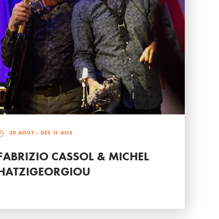
30 AOÛT
- DÈS 11 ANS
FABRIZIO CASSOL & MICHEL
HATZIGEORGIOU