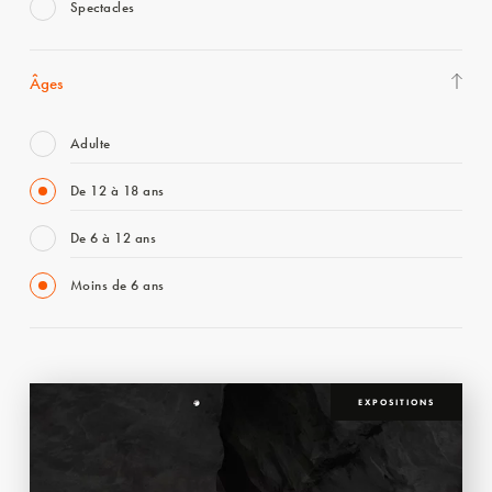
Spectacles
Âges
Adulte
De 12 à 18 ans
De 6 à 12 ans
Moins de 6 ans
EXPOSITIONS