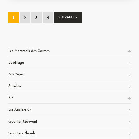
›
1
2
3
4
SUIVANT
Les Mercredis des Carmes
Babillage
Mix’âges
Satellite
BIP
Les Ateliers 04
Quartier Mouvant
Quartiers Pluriels