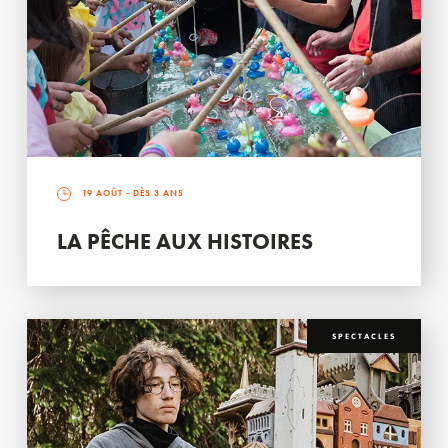
19 AOÛT
- DÈS 3 ANS
LA PÊCHE AUX HISTOIRES
SPECTACLES