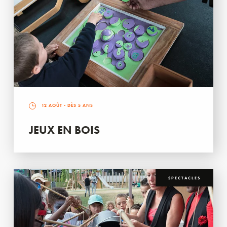
12 AOÛT
- DÈS 5 ANS
JEUX EN BOIS
SPECTACLES