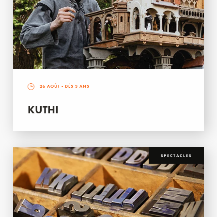
26 AOÛT
- DÈS 3 ANS
KUTHI
SPECTACLES