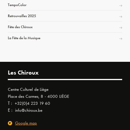
TempoColor
Retrouvailles 2025
Fête des Chiroux
La Fête de la Musique
Les Chiroux
Centre Culturel de Liège
Place des Carmes, 8 - 4000 LIÈGE
T :
+32(0)4 223 19 60
E :
info@chiroux.be
Google map