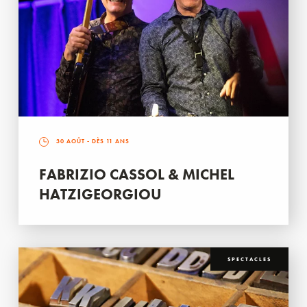
30 AOÛT
- DÈS 11 ANS
FABRIZIO CASSOL & MICHEL
HATZIGEORGIOU
SPECTACLES