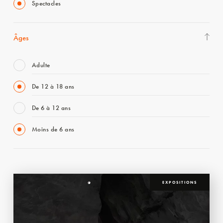
Spectacles
Âges
Adulte
De 12 à 18 ans
De 6 à 12 ans
Moins de 6 ans
EXPOSITIONS