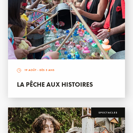
19 AOÛT
- DÈS 3 ANS
LA PÊCHE AUX HISTOIRES
SPECTACLES