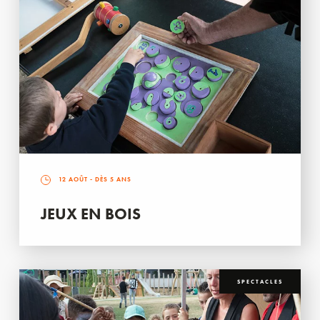
12 AOÛT
- DÈS 5 ANS
JEUX EN BOIS
SPECTACLES