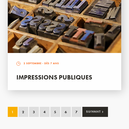
2 SEPTEMBRE
- DÈS 7 ANS
IMPRESSIONS PUBLIQUES
›
1
2
3
4
5
6
7
SUIVANT