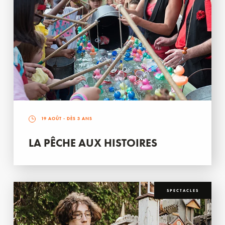
19 AOÛT
- DÈS 3 ANS
LA PÊCHE AUX HISTOIRES
SPECTACLES