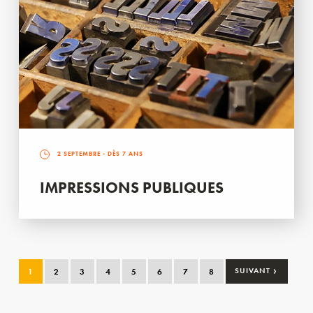
2 SEPTEMBRE
- DÈS 7 ANS
IMPRESSIONS PUBLIQUES
›
1
2
3
4
5
6
7
8
SUIVANT