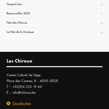
TempoColor
Retrouvailles 2025
Fête des Chiroux
La Fête de la Musique
Les Chiroux
Centre Culturel de Liège
Place des Carmes, 8 - 4000 LIÈGE
T :
+32(0)4 223 19 60
E :
info@chiroux.be
Google map