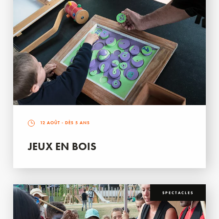
12 AOÛT
- DÈS 5 ANS
JEUX EN BOIS
SPECTACLES