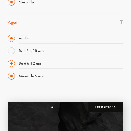
Spectacles
Âges
Adulte
De 12 à 18 ans
De 6 à 12 ans
Moins de 6 ans
EXPOSITIONS