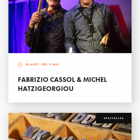
30 AOÛT
- DÈS 11 ANS
FABRIZIO CASSOL & MICHEL
HATZIGEORGIOU
SPECTACLES