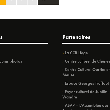
s
Partenaires
La CCR Liège
bums photos
Centre culturel de Chêné
Centre Culturel Ourthe et
Meuse
Espace Georges Truffaut
Foyer culturel de Jupille-
Wandre
ASAP – L’Assemblée des