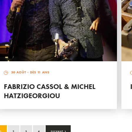
30 AOÛT
- DÈS 11 ANS
FABRIZIO CASSOL & MICHEL
HATZIGEORGIOU
›
1
2
3
4
SUIVANT