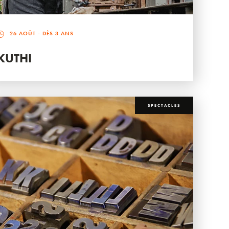
26 AOÛT
- DÈS 3 ANS
KUTHI
SPECTACLES