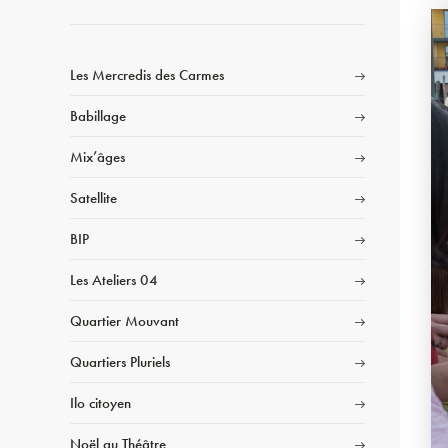
Les Mercredis des Carmes
Babillage
Mix’âges
Satellite
BIP
Les Ateliers 04
Quartier Mouvant
Quartiers Pluriels
Ilo citoyen
Noël au Théâtre