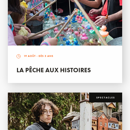
19 AOÛT
- DÈS 3 ANS
LA PÊCHE AUX HISTOIRES
SPECTACLES