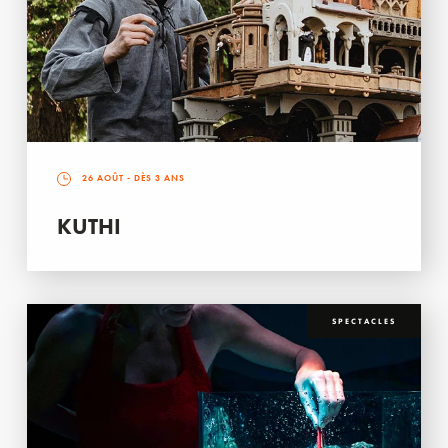
26 AOÛT
- DÈS 3 ANS
KUTHI
SPECTACLES