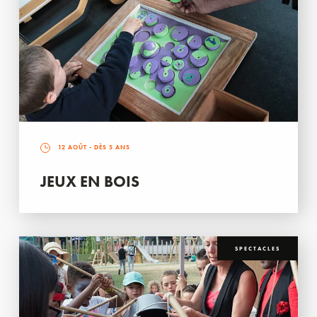
12 AOÛT
- DÈS 5 ANS
JEUX EN BOIS
SPECTACLES