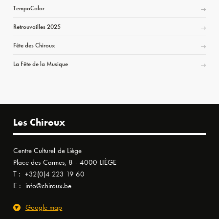
TempoColor
Retrouvailles 2025
Fête des Chiroux
La Fête de la Musique
Les Chiroux
Centre Culturel de Liège
Place des Carmes, 8 - 4000 LIÈGE
T :
+32(0)4 223 19 60
E :
info@chiroux.be
Google map