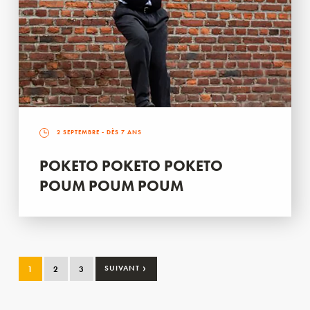
2 SEPTEMBRE
- DÈS 7 ANS
POKETO POKETO POKETO
POUM POUM POUM
›
1
2
3
SUIVANT