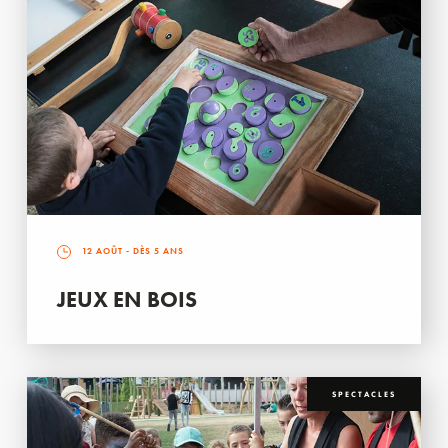
12 AOÛT
- DÈS 5 ANS
JEUX EN BOIS
SPECTACLES