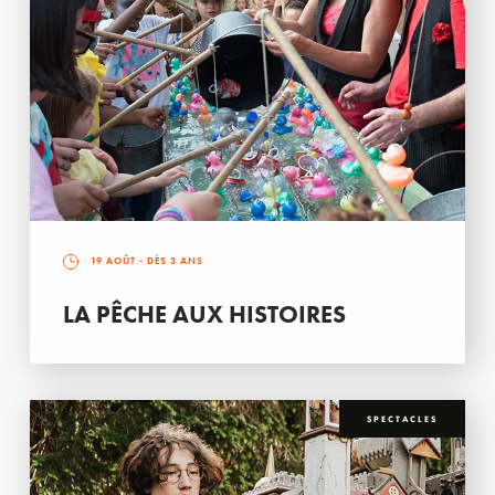
19 AOÛT
- DÈS 3 ANS
LA PÊCHE AUX HISTOIRES
SPECTACLES