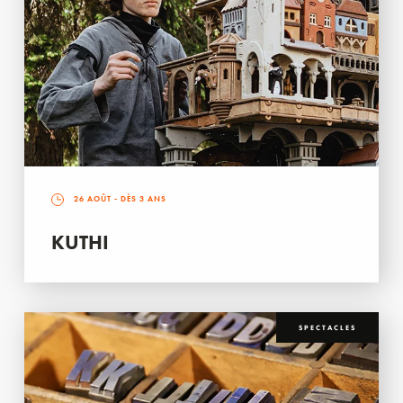
26 AOÛT
- DÈS 3 ANS
KUTHI
SPECTACLES