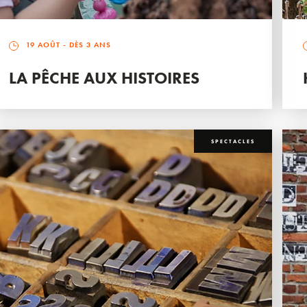
19 AOÛT
- DÈS 3 ANS
LA PÊCHE AUX HISTOIRES
SPECTACLES