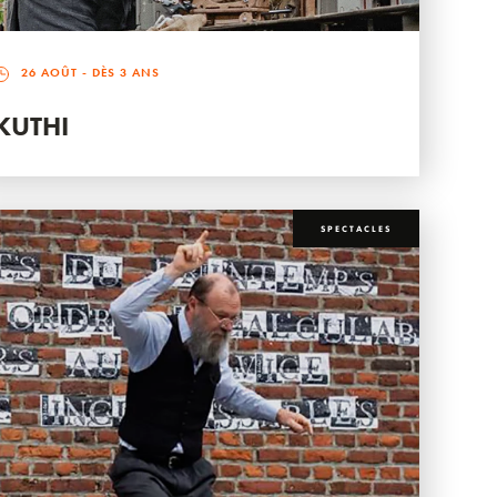
26 AOÛT
- DÈS 3 ANS
KUTHI
SPECTACLES