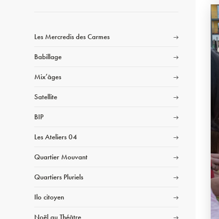
Les Mercredis des Carmes
Babillage
Mix’âges
Satellite
BIP
Les Ateliers 04
Quartier Mouvant
Quartiers Pluriels
Ilo citoyen
Noël au Théâtre