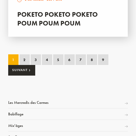
POKETO POKETO POKETO
POUM POUM POUM
1
2
3
4
5
6
7
8
9
›
SUIVANT
Les Mercredis des Carmes
Babillage
Mix’âges