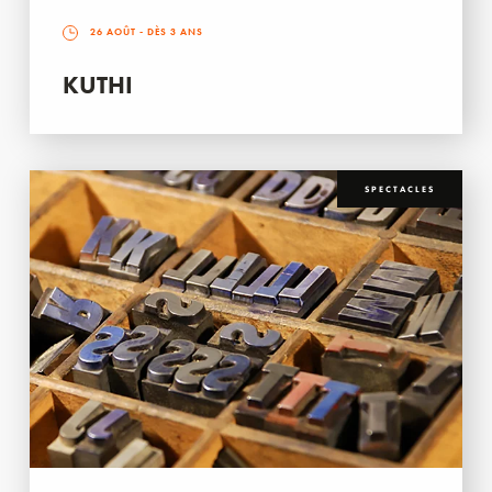
26 AOÛT
- DÈS 3 ANS
KUTHI
SPECTACLES