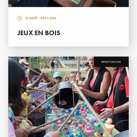
12 AOÛT
- DÈS 5 ANS
JEUX EN BOIS
SPECTACLES