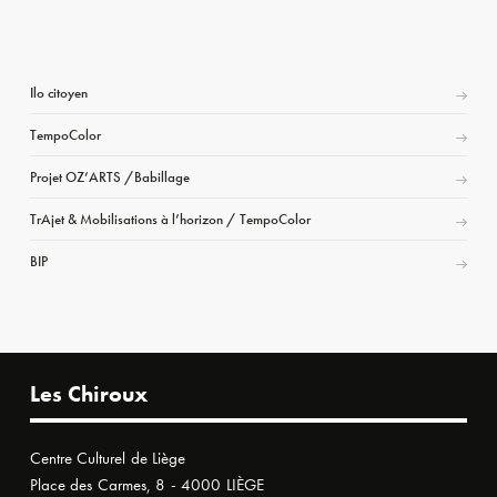
Ilo citoyen
TempoColor
Projet OZ’ARTS /Babillage
TrAjet & Mobilisations à l’horizon / TempoColor
BIP
Les Chiroux
Centre Culturel de Liège
Place des Carmes, 8 - 4000 LIÈGE