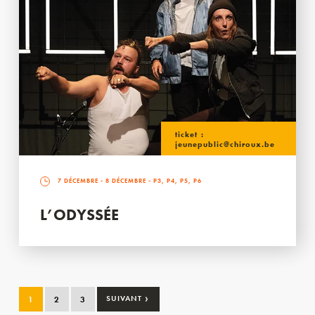
ticket :
jeunepublic@chiroux.be
7 DÉCEMBRE
-
8 DÉCEMBRE
- P3, P4, P5, P6
L’ODYSSÉE
›
1
2
3
SUIVANT