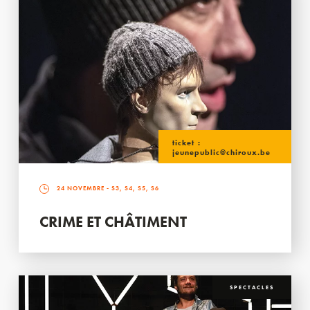
ticket :
jeunepublic@chiroux.be
24 NOVEMBRE
- S3, S4, S5, S6
CRIME ET CHÂTIMENT
SPECTACLES