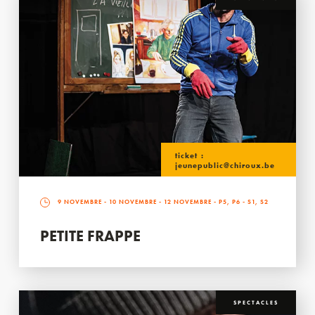
ticket :
jeunepublic@chiroux.be
9 NOVEMBRE
-
10 NOVEMBRE
-
12 NOVEMBRE
- P5, P6 - S1, S2
PETITE FRAPPE
SPECTACLES