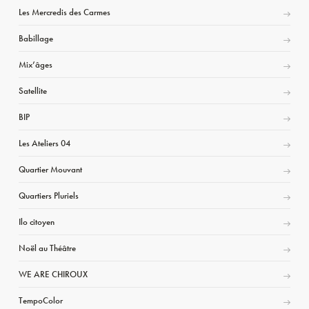
Les Mercredis des Carmes
Babillage
Mix’âges
Satellite
BIP
Les Ateliers 04
Quartier Mouvant
Quartiers Pluriels
Ilo citoyen
Noël au Théâtre
WE ARE CHIROUX
TempoColor