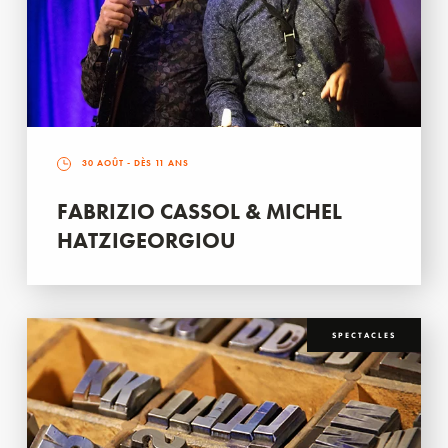
30 AOÛT
- DÈS 11 ANS
FABRIZIO CASSOL & MICHEL
HATZIGEORGIOU
SPECTACLES