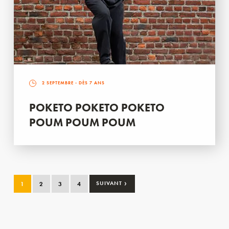
2 SEPTEMBRE
- DÈS 7 ANS
POKETO POKETO POKETO
POUM POUM POUM
›
1
2
3
4
SUIVANT