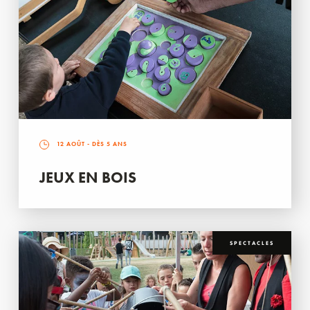
12 AOÛT
- DÈS 5 ANS
JEUX EN BOIS
SPECTACLES