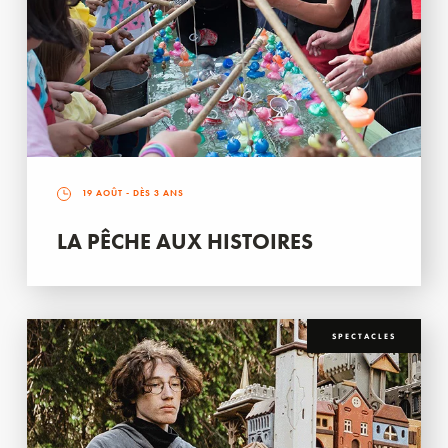
19 AOÛT
- DÈS 3 ANS
LA PÊCHE AUX HISTOIRES
SPECTACLES